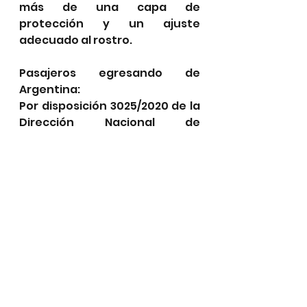
más de una capa de 
protección y un ajuste 
adecuado al rostro.
Pasajeros egresando de 
Argentina:
Por disposición 3025/2020 de la 
Dirección Nacional de 
Migraciones todo pasajero que 
ingrese o egrese desde/hacia 
Argentina, deberá cumplir con 
los siguientes requisitos, 
dentro de las 48hs previas al 
viaje:
• Completar de forma 
electrónica una declaración 
jurada ingresando al siguiente 
link 
http://ddjj.migraciones.gob.ar/