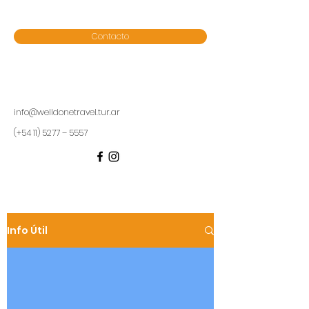
Contacto
info@welldonetravel.tur.ar
(+54 11) 5277 – 5557
Info Útil