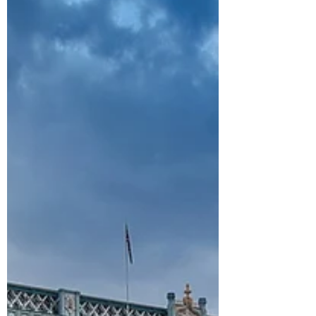
Algunos pasaportes argentinos
podrían tener una falla
recientemente detectada. Es por
ello que es recomendable que sean
verificados todos...