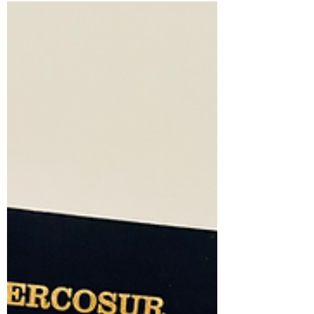
modernización migratoria, el país
asiático implementó oficialmente
la e-Arrival Card este 1º de
octubre....