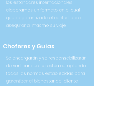
los estándares internacionales,
elaboramos un formato en el cual
queda garantizado el confort para
asegurar al máximo su viaje.
Choferes y Guías
Se encargarán y se responsabilizarán
de verificar que se estén cumpliendo
todas las normas establecidas para
garantizar el bienestar del cliente.
Además, habrá apoyo continuo y
respaldo de guías profesionales y
multilingües, que también cuentan
con formación para prioriza la higiene
y bienestar de los pasajeros.
Asimismo, proporcionarán un set de