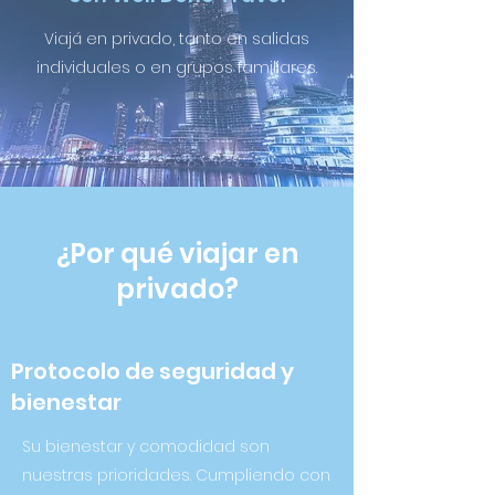
Viajá en privado, tanto en salidas
individuales o en grupos familiares.
¿Por qué viajar en
privado?
Protocolo de seguridad y
bienestar
Su bienestar y comodidad son
nuestras prioridades. Cumpliendo con