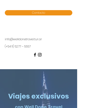
Contacto
info@welldonetravel.tur.ar
(+54 11) 5277 – 5557
Viajes exclusivos
con Well Done Travel