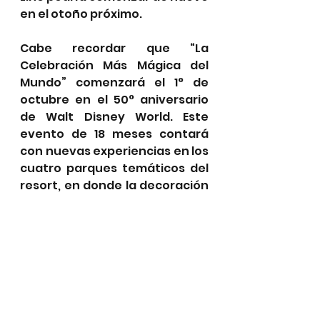
en el otoño próximo.
Cabe recordar que “La 
Celebración Más Mágica del 
Mundo” comenzará el 1° de 
octubre en el 50° aniversario 
de Walt Disney World. Este 
evento de 18 meses contará 
con nuevas experiencias en los 
cuatro parques temáticos del 
resort, en donde la decoración 
brillante iridiscente aparecerá 
como por arte de magia.
Disneyland abrirá en abril 
tras permanecer cerrado un 